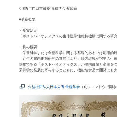
令和8年度日本栄養·食糧学会 奨励賞
■受賞概要
・受賞題目
「ポストバイオティクスの生体恒常性維持機構に関する研
・賞の概要
栄養科学または食糧科学に関する基礎的あるいは応用的研
近年の腸内細菌研究の進展により、腸内環境が宿主の生体
謝物である「ポストバイオティクス」が腸内細菌と宿主を
栄養学の発展に寄与するとともに、機能性食品の開発にも
公益社団法人日本栄養·食糧学会
（別ウィンドウで開