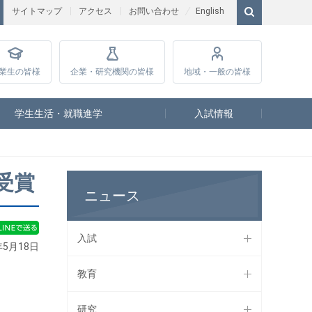
サイトマップ
アクセス
お問い合わせ
English
業生
の皆様
企業・研究
機関の皆様
地域・一般
の皆様
学生生活・就職進学
入試情報
受賞
ニュース
入試
年5月18日
教育
研究