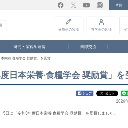
寄附
Facebook
Twitter
YouTube
Instagram
講
受験生
の皆様
在学生
の皆様
卒
研究・産官学連携
国際交流
本栄養·食糧学会 奨励賞」を受賞
度日本栄養·食糧学会 奨励賞」を
2026
月15日に「令和8年度日本栄養·食糧学会 奨励賞」を受賞しました。