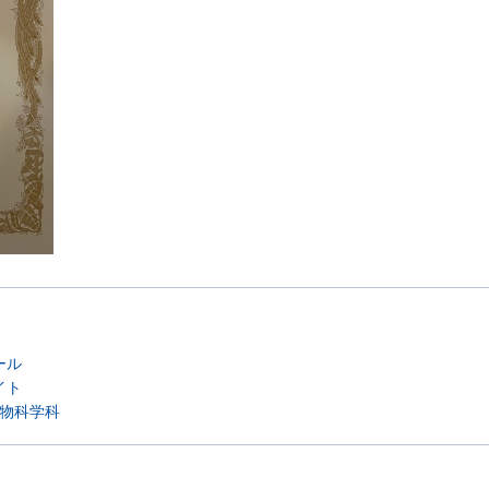
ール
イト
物科学科