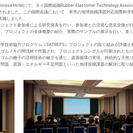
otelにて、タイ国際組織Rubber-Elastomer Technology Associat
026）が開催されました。この国際会議において、本学の地球規模課題対応国際科
を実施しました。
ジェクト参加者による研究発表を行い、参加者との活発な意見交換が
し、プロジェクトの全体概要の紹介、実際のサンプルの展示を行い、多
技術協力プログラム（SATREPS）プロジェクトの取り組みが評価さ
然ゴムノキの間伐材で作製され、プロジェクトシンボルが印刷されたも
ゴムの種子の活用技術の確立を通じ、資源循環の実現、持続的な天然
諸問題、資源・エネルギー不足問題といった地球規模課題の解決に取り