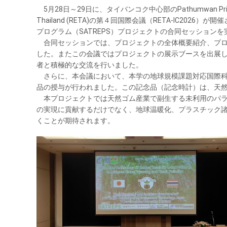
5月28日～29日に、タイバンコク中心部のPathumwan Princess H
Thailand (RETA)の第４回国際会議（RETA-IC2
プログラム（SATREPS）プロジェクトの合同セッション
合同セッションでは、プロジェクトの全体概要紹介、プロ
した。またこの会議ではプロジェクトの展示ブースを出展
者と積極的な交流を行いました。
さらに、本会議において、本学の地球規模課題対応国際科学
品の授与が行われました。この記念品（記念時計）は、天
本プロジェクトでは天然ゴム産業で副生する未利用のパラ
の実現に貢献するだけでなく、地球温暖化、プラスチック
くことが期待されます。