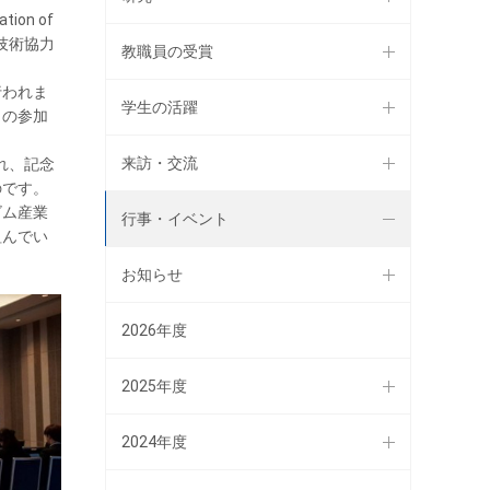
ion of
学技術協力
教職員の受賞
行われま
学生の活躍
くの参加
来訪・交流
れ、記念
のです。
ゴム産業
行事・イベント
組んでい
お知らせ
2026年度
2025年度
2024年度