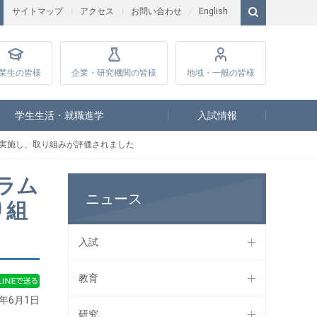
サイトマップ
アクセス
お問い合わせ
English
業生
の皆様
企業・研究
機関の皆様
地域・一般
の皆様
学生生活・就職進学
入試情報
ンを実施し、取り組みが評価されました
グラム
ニュース
り組
入試
教育
6年6月1日
研究