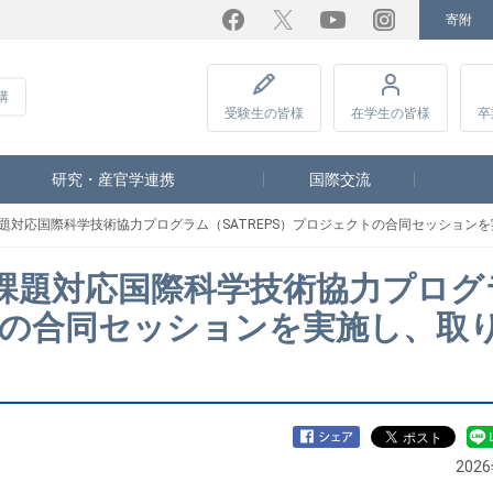
寄附
Facebook
Twitter
YouTube
Instagram
講
受験生
の皆様
在学生
の皆様
卒
研究・産官学連携
国際交流
球規模課題対応国際科学技術協力プログラム（SATREPS）プロジェクトの合同セッショ
球規模課題対応国際科学技術協力プロ
クトの合同セッションを実施し、取
202