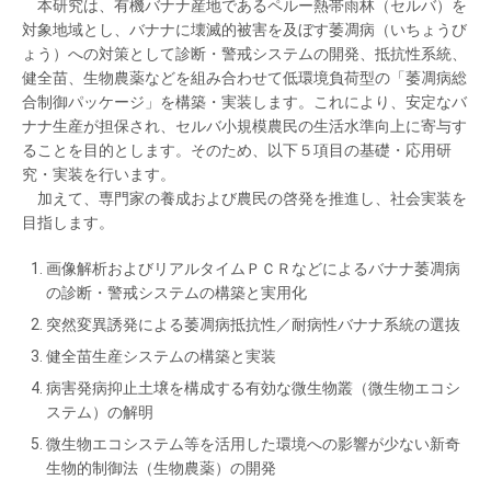
本研究は、有機バナナ産地であるペルー熱帯雨林（セルバ）を
対象地域とし、バナナに壊滅的被害を及ぼす萎凋病（いちょうび
ょう）への対策として診断・警戒システムの開発、抵抗性系統、
健全苗、生物農薬などを組み合わせて低環境負荷型の「萎凋病総
合制御パッケージ」を構築・実装します。これにより、安定なバ
ナナ生産が担保され、セルバ小規模農民の生活水準向上に寄与す
ることを目的とします。そのため、以下５項目の基礎・応用研
究・実装を行います。
加えて、専門家の養成および農民の啓発を推進し、社会実装を
目指します。
画像解析およびリアルタイムＰＣＲなどによるバナナ萎凋病
の診断・警戒システムの構築と実用化
突然変異誘発による萎凋病抵抗性／耐病性バナナ系統の選抜
健全苗生産システムの構築と実装
病害発病抑止土壌を構成する有効な微生物叢（微生物エコシ
ステム）の解明
微生物エコシステム等を活用した環境への影響が少ない新奇
生物的制御法（生物農薬）の開発