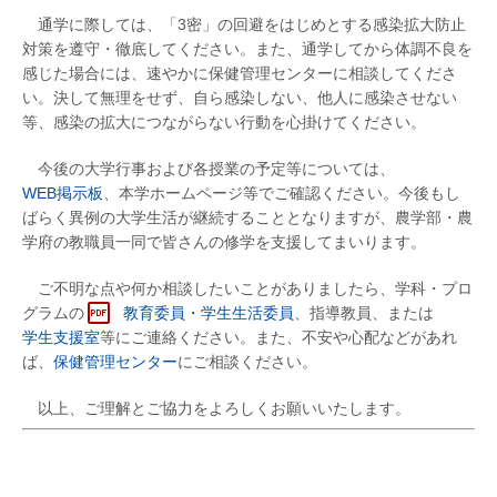
通学に際しては、「3密」の回避をはじめとする感染拡大防止
対策を遵守・徹底してください。また、通学してから体調不良を
感じた場合には、速やかに保健管理センターに相談してくださ
い。決して無理をせず、自ら感染しない、他人に感染させない
等、感染の拡大につながらない行動を心掛けてください。
今後の大学行事および各授業の予定等については、
WEB掲示板
、本学ホームページ等でご確認ください。今後もし
ばらく異例の大学生活が継続することとなりますが、農学部・農
学府の教職員一同で皆さんの修学を支援してまいります。
ご不明な点や何か相談したいことがありましたら、学科・プロ
グラムの
教育委員・学生生活委員
、指導教員、または
学生支援室
等にご連絡ください。また、不安や心配などがあれ
ば、
保健管理センター
にご相談ください。
以上、ご理解とご協力をよろしくお願いいたします。