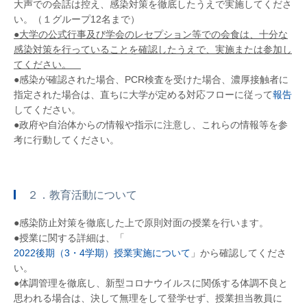
大声での会話は控え、感染対策を徹底したうえで実施してくださ
い。（１グループ12名まで）
●大学の公式行事及び学会のレセプション等での会食は、十分な
感染対策を行っていることを確認したうえで、実施または参加し
てください。
●感染が確認された場合、PCR検査を受けた場合、濃厚接触者に
指定された場合は、直ちに大学が定める対応フローに従って
報告
してください。
●政府や自治体からの情報や指示に注意し、これらの情報等を参
考に行動してください。
２．教育活動について
●感染防止対策を徹底した上で原則対面の授業を行います。
●授業に関する詳細は、「
2022後期（3・4学期）授業実施について
」から確認してくださ
い。
●体調管理を徹底し、新型コロナウイルスに関係する体調不良と
思われる場合は、決して無理をして登学せず、授業担当教員に