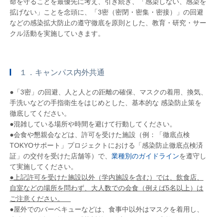
命を守ることを最優先に考え、引き続き、「感染しない、感染を
拡げない」ことを念頭に、「3密（密閉・密集・密接）」の回避
などの感染拡大防止の遵守徹底を原則とした、教育・研究・サー
クル活動を実施していきます。
１．キャンパス内外共通
●「3密」の回避、人と人との距離の確保、マスクの着用、換気、
手洗いなどの手指衛生をはじめとした、基本的な 感染防止策を
徹底してください。
●混雑している場所や時間を避けて行動してください。
●会食や懇親会などは、許可を受けた施設（例：「徹底点検
TOKYOサポート」プロジェクトにおける「感染防止徹底点検済
証」の交付を受けた店舗等）で、
業種別のガイドライン
を遵守し
て実施してください。
●上記許可を受けた施設以外（学内施設を含む）では、飲食店、
自室などの場所を問わず、大人数での会食（例えば5名以上）は
ご注意ください。
●屋外でのバーベキューなどは、食事中以外はマスクを着用し、