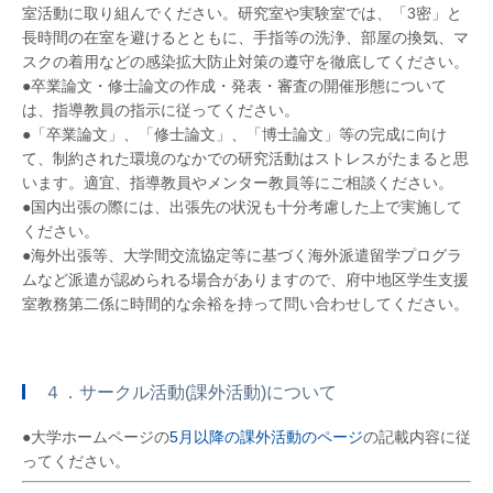
室活動に取り組んでください。研究室や実験室では、「3密」と
長時間の在室を避けるとともに、手指等の洗浄、部屋の換気、マ
スクの着用などの感染拡大防止対策の遵守を徹底してください。
●卒業論文・修士論文の作成・発表・審査の開催形態について
は、指導教員の指示に従ってください。
●「卒業論文」、「修士論文」、「博士論文」等の完成に向け
て、制約された環境のなかでの研究活動はストレスがたまると思
います。適宜、指導教員やメンター教員等にご相談ください。
●国内出張の際には、出張先の状況も十分考慮した上で実施して
ください。
●海外出張等、大学間交流協定等に基づく海外派遣留学プログラ
ムなど派遣が認められる場合がありますので、府中地区学生支援
室教務第二係に時間的な余裕を持って問い合わせしてください。
４．サークル活動(課外活動)について
●大学ホームページの
5月以降の課外活動のページ
の記載内容に従
ってください。