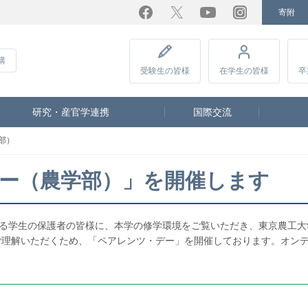
寄附
Facebook
Twitter
YouTube
Instagram
講
受験生
の皆様
在学生
の皆様
卒
研究・産官学連携
国際交流
学部）
デー（農学部）」を開催します
する学生の保護者の皆様に、本学の修学環境をご覧いただき、東京農工大
ご理解いただくため、「ペアレンツ・デー」を開催しております。オン