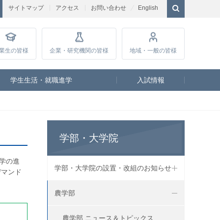
サイトマップ
アクセス
お問い合わせ
English
業生
の皆様
企業・研究
機関の皆様
地域・一般
の皆様
学生生活・就職進学
入試情報
学部・大学院
学の進
学部・大学院の設置・改組のお知らせ
デマンド
農学部
農学部 ニュース＆トピックス