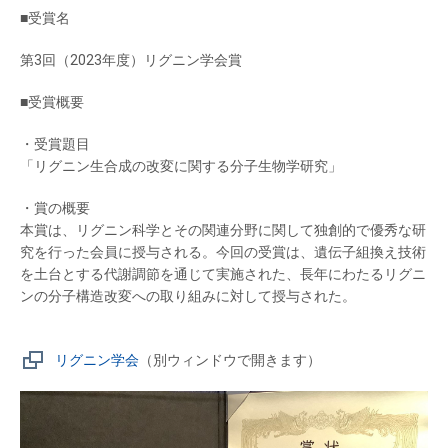
■受賞名
第3回（2023年度）リグニン学会賞
■受賞概要
・受賞題目
「リグニン生合成の改変に関する分子生物学研究」
・賞の概要
本賞は、リグニン科学とその関連分野に関して独創的で優秀な研
究を行った会員に授与される。今回の受賞は、遺伝子組換え技術
を土台とする代謝調節を通じて実施された、長年にわたるリグニ
ンの分子構造改変への取り組みに対して授与された。
リグニン学会
（別ウィンドウで開きます）