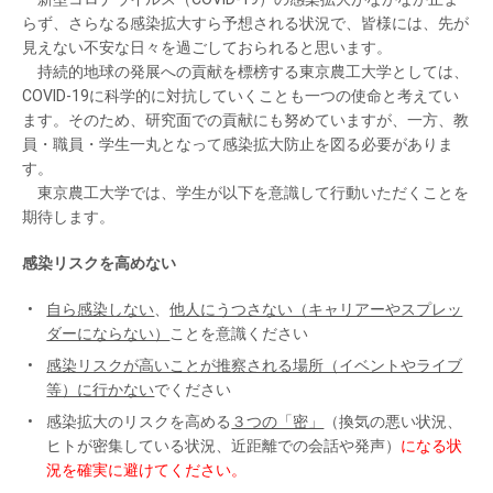
らず、さらなる感染拡大すら予想される状況で、皆様には、先が
見えない不安な日々を過ごしておられると思います。
持続的地球の発展への貢献を標榜する東京農工大学としては、
COVID-19に科学的に対抗していくことも一つの使命と考えてい
ます。そのため、研究面での貢献にも努めていますが、一方、教
員・職員・学生一丸となって感染拡大防止を図る必要がありま
す。
東京農工大学では、学生が以下を意識して行動いただくことを
期待します。
感染リスクを高めない
自ら感染しない
、
他人にうつさない（キャリアーやスプレッ
ダーにならない）
ことを意識ください
感染リスクが高いことが推察される場所（イベントやライブ
等）に行かない
でください
感染拡大のリスクを高める
３つの「密」
（換気の悪い状況、
ヒトが密集している状況、近距離での会話や発声）
になる状
況を確実に避けてください。