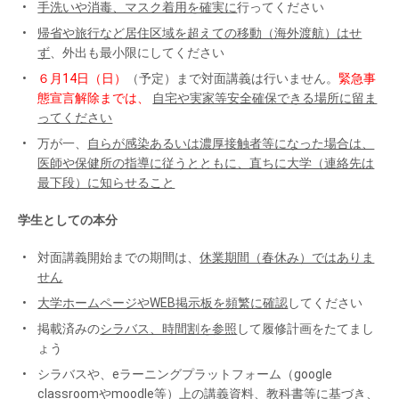
手洗いや消毒、マスク着用を確実に
行ってください
帰省や旅行など居住区域を超えての移動（海外渡航）はせ
ず
、外出も最小限にしてください
６月14日（日）
（予定）まで対面講義は行いません。
緊急事
態宣言解除までは、
自宅や実家等安全確保できる場所に留ま
ってください
万が一、
自らが感染あるいは濃厚接触者等になった場合は、
医師や保健所の指導に従うとともに、直ちに大学（連絡先は
最下段）に知らせること
学生としての本分
対面講義開始までの期間は、
休業期間（春休み）ではありま
せん
大学ホームページやWEB掲示板を頻繁に確認
してください
掲載済みの
シラバス、時間割を参照
して履修計画をたてまし
ょう
シラバスや、eラーニングプラットフォーム（google
classroomやmoodle等）上の講義資料、教科書等に基づき、