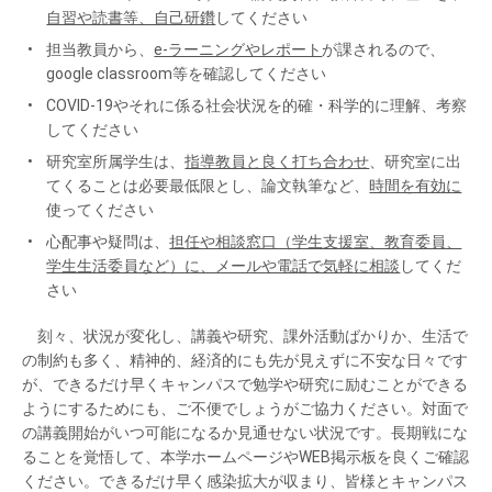
自習や読書等、自己研鑽
してください
担当教員から、
e-ラーニングやレポート
が課されるので、
google classroom等を確認してください
COVID-19やそれに係る社会状況を的確・科学的に理解、考察
してください
研究室所属学生は、
指導教員と良く打ち合わせ
、研究室に出
てくることは必要最低限とし、論文執筆など、
時間を有効に
使ってください
心配事や疑問は、
担任や相談窓口（学生支援室、教育委員、
学生生活委員など）に、メールや電話で気軽に相談
してくだ
さい
刻々、状況が変化し、講義や研究、課外活動ばかりか、生活で
の制約も多く、精神的、経済的にも先が見えずに不安な日々です
が、できるだけ早くキャンパスで勉学や研究に励むことができる
ようにするためにも、ご不便でしょうがご協力ください。対面で
の講義開始がいつ可能になるか見通せない状況です。長期戦にな
ることを覚悟して、本学ホームページやWEB掲示板を良くご確認
ください。できるだけ早く感染拡大が収まり、皆様とキャンパス