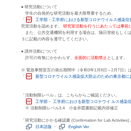
● 研究活動について
学生の自発的な研究活動を最大限尊重するため、
「
工学部・工学府における新型コロナウイルス感染症
究室活動を認めます。
研究室活動を行うにあたっては事前
また、公共交通機関を利用する場合は、隔日登校もしくは
３に記載の内容を遵守してください。
● 課外活動について
許可の有無にかかわらず、
全面的に活動禁止
とします。
※ 緊急事態宣言の発出期間中（令和3年1月8日～2月7日
「
新型コロナウイルス感染拡大防止のための東京都に
「活動制限レベル」は、こちらからご確認ください。
工学部・ 工学府における新型コロナウイ ルス感染
※ 活動制限レベル3,4 小金井図書館記載内容修正
「研究活動にかかる確認書 (Confirmation for Lab Act
日本語版
・
English Ver.