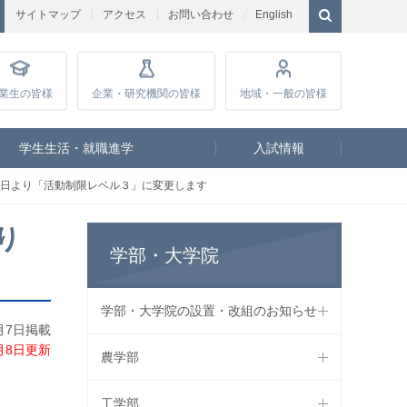
サイトマップ
アクセス
お問い合わせ
English
業生
の皆様
企業・研究
機関の皆様
地域・一般
の皆様
学生生活・就職進学
入試情報
８日より「活動制限レベル３」に変更します
り
学部・大学院
学部・大学院の設置・改組のお知らせ
1月7日掲載
1月8日更新
農学部
工学部