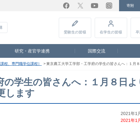
寄附
Facebook
Twitter
YouTube
Instagram
講
受験生
の皆様
在学生
の皆様
卒
研究・産官学連携
国際交流
期課程、専門職学位課程］
東京農工大学工学部・工学府の学生の皆さんへ：１月
府の学生の皆さんへ：１月８日よ
更します
2021年
2021年