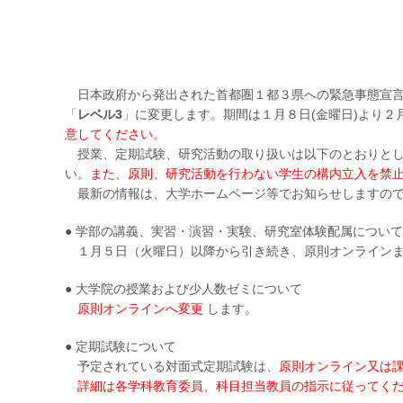
日本政府から発出された首都圏１都３県への緊急事態宣言を
「
レベル3
」に変更します。期間は１月８日(金曜日)より２
意してください。
授業、定期試験、研究活動の取り扱いは以下のとおりとし
い。
また、原則、研究活動を行わない学生の構内立入を禁
最新の情報は、大学ホームページ等でお知らせしますので
● 学部の講義、実習・演習・実験、研究室体験配属について
１月５日（火曜日）以降から引き続き、原則オンラインま
● 大学院の授業および少人数ゼミについて
原則オンラインへ変更
します。
● 定期試験について
予定されている対面式定期試験は、
原則オンライン又は
詳細は各学科教育委員、科目担当教員の指示に従ってく