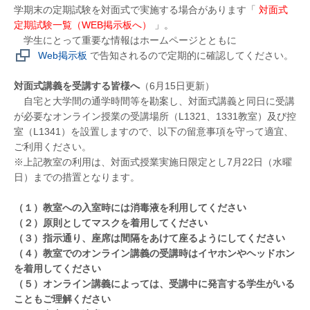
学期末の定期試験を対面式で実施する場合があります「
対面式
定期試験一覧（WEB掲示板へ）
」。
学生にとって重要な情報はホームページとともに
Web掲示板
で告知されるので定期的に確認してください。
対面式講義を受講する皆様へ
（6月15日更新）
自宅と大学間の通学時間等を勘案し、対面式講義と同日に受講
が必要なオンライン授業の受講場所（L1321、1331教室）及び控
室（L1341）を設置しますので、以下の留意事項を守って適宜、
ご利用ください。
※上記教室の利用は、対面式授業実施日限定とし7月22日（水曜
日）までの措置となります。
（１）教室への入室時には消毒液を利用してください
（２）原則としてマスクを着用してください
（３）指示通り、座席は間隔をあけて座るようにしてください
（４）教室でのオンライン講義の受講時はイヤホンやヘッドホン
を着用してください
（５）オンライン講義によっては、受講中に発言する学生がいる
こともご理解ください