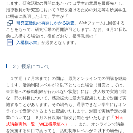
します。研究活動の再開にあたっては学生の意思を最優先とし、
指導教員が研究室において３密を避けるための対応等を所属学生
に明確に説明した上で、学生が「
研究室活動の再開にかかる調査
」Webフォームに回答する
ことをもって、研究活動の再開許可とします。なお、６月14日以
前に入構する場合は、従前どおり、指導教員の「
入構指示書
」が必要となります。
２）授業について
１学期（７月末まで）の間は、原則オンラインでの開講を継続
します。活動制限レベルが２以下となった場合（目安としては、
東京都への移動制限が行われない状態）には、少人数で実施可能
な一部の科目について、感染拡大に最大限配慮した上で対面で実
施することがあります。その場合も、通学できない学生にはオン
ラインで受講できるように配慮いたします。対面で実施予定の授
業については、６月３日以降に順次お知らせいたします「
対面
式講義実施一覧（WEB掲示板へ）
」。また、オンラインで講義
を実施する科目であっても、活動制限レベルが２以下の場合は、