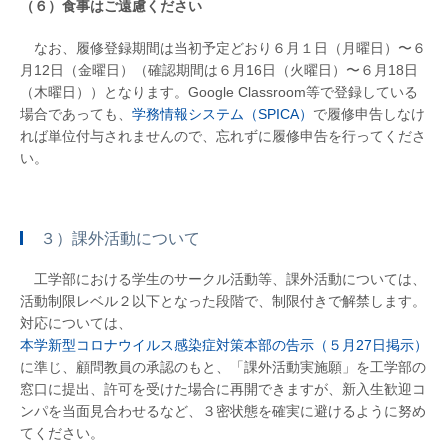
（６）食事はご遠慮ください
なお、履修登録期間は当初予定どおり６月１日（月曜日）〜６
月12日（金曜日）（確認期間は６月16日（火曜日）〜６月18日
（木曜日））となります。Google Classroom等で登録している
場合であっても、
学務情報システム（SPICA）
で履修申告しなけ
れば単位付与されませんので、忘れずに履修申告を行ってくださ
い。
３）課外活動について
工学部における学生のサークル活動等、課外活動については、
活動制限レベル２以下となった段階で、制限付きで解禁します。
対応については、
本学新型コロナウイルス感染症対策本部の告示（５月27日掲示）
に準じ、顧問教員の承認のもと、「課外活動実施願」を工学部の
窓口に提出、許可を受けた場合に再開できますが、新入生歓迎コ
ンパを当面見合わせるなど、３密状態を確実に避けるように努め
てください。