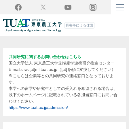
Twitter
YouTube
Facebook
Instagram
災害等による休講
共同研究に関するお問い合わせはこちら
国立大学法人 東京農工大学
先端産学連携研究推進センター
E-mail:urac[at]ml.tuat.ac.jp
（[at]を@に変換してください）
※こちらは企業等との共同研究の連絡窓口となっておりま
す。
本学への留学や研究生としての受入れを希望される場合は、
以下のホームページに記載されている各担当窓口にお問い合
わせください。
https://www.tuat.ac.jp/admission/