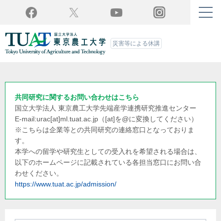
Twitter
YouTube
Facebook
Instagram
災害等による休講
共同研究に関するお問い合わせはこちら
国立大学法人 東京農工大学
先端産学連携研究推進センター
E-mail:urac[at]ml.tuat.ac.jp
（[at]を@に変換してください）
※こちらは企業等との共同研究の連絡窓口となっておりま
す。
本学への留学や研究生としての受入れを希望される場合は、
以下のホームページに記載されている各担当窓口にお問い合
わせください。
https://www.tuat.ac.jp/admission/