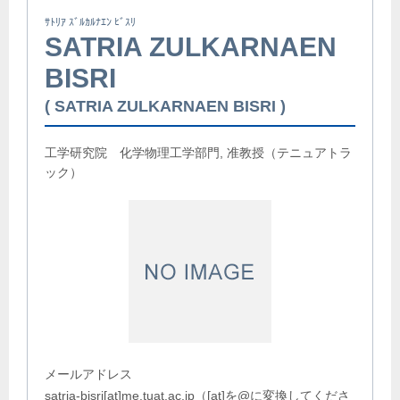
ｻﾄﾘｱ ｽﾞﾙｶﾙﾅｴﾝ ﾋﾞｽﾘ
SATRIA ZULKARNAEN
BISRI
SATRIA ZULKARNAEN BISRI
工学研究院 化学物理工学部門, 准教授（テニュアトラ
ック）
メールアドレス
satria-bisri[at]me.tuat.ac.jp（[at]を@に変換してくださ