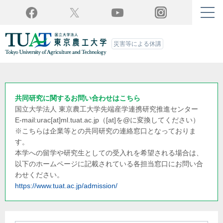
Twitter
YouTube
Facebook
Instagram
災害等による休講
共同研究に関するお問い合わせはこちら
国立大学法人 東京農工大学
先端産学連携研究推進センター
E-mail:urac[at]ml.tuat.ac.jp
（[at]を@に変換してください）
※こちらは企業等との共同研究の連絡窓口となっておりま
す。
本学への留学や研究生としての受入れを希望される場合は、
以下のホームページに記載されている各担当窓口にお問い合
わせください。
https://www.tuat.ac.jp/admission/