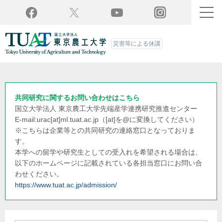
Twitter
YouTube
Facebook
Instagram
災害等による休講
共同研究に関するお問い合わせはこちら
国立大学法人 東京農工大学
先端産学連携研究推進センター
E-mail:urac[at]ml.tuat.ac.jp
（[at]を@に変換してください）
※こちらは企業等との共同研究の連絡窓口となっておりま
す。
本学への留学や研究生としての受入れを希望される場合は、
以下のホームページに記載されている各担当窓口にお問い合
わせください。
https://www.tuat.ac.jp/admission/