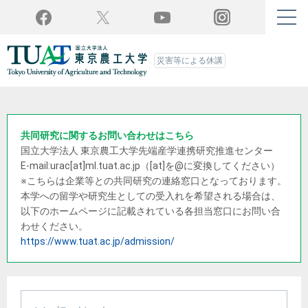
Twitter
YouTube
Facebook
Instagram
災害等による休講
共同研究に関するお問い合わせはこちら
国立大学法人 東京農工大学
先端産学連携研究推進センター
E-mail:urac[at]ml.tuat.ac.jp
（[at]を@に変換してください）
※こちらは企業等との共同研究の連絡窓口となっております。
本学への留学や研究生としての受入れを希望される場合は、
以下のホームページに記載されている各担当窓口にお問い合
わせください。
https://www.tuat.ac.jp/admission/