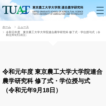
ホーム
ニュース
HOME
令和元年度 東京農工大学大学院連合農学研究科 修了式・学位授与式（令
和元年9月18日）
研究科概要
令和元年度 東京農工大学大学院連合
研究科長挨拶
行事予定
農学研究科 修了式・学位授与式
（令和元年9月18日）
アドミッション・ポリシー
入試情報