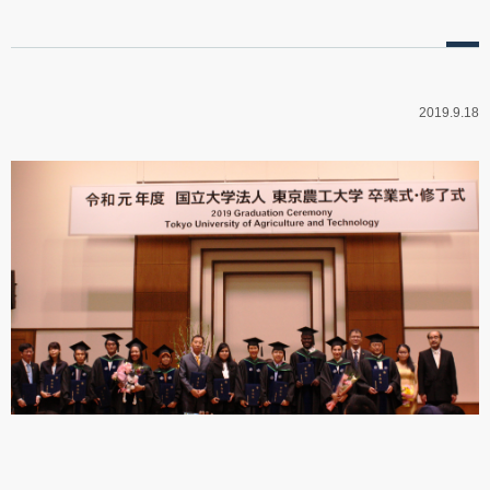
教育特色
履修関係
2019.9.18
教員の教育研究分野
学位論文申請 審査関係
連合農学研究科概要
各種様式(学生向け)
公募・奨学金・授業料免除
証明書発行