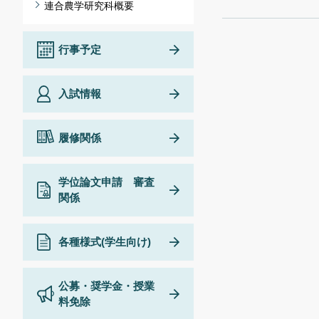
連合農学研究科概要
行事予定
入試情報
履修関係
学位論文申請 審査
関係
各種様式(学生向け)
公募・奨学金・授業
料免除