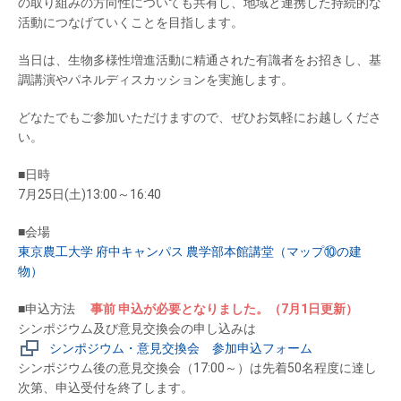
の取り組みの方向性についても共有し、地域と連携した持続的な
活動につなげていくことを目指します。
当日は、生物多様性増進活動に精通された有識者をお招きし、基
調講演やパネルディスカッションを実施します。
どなたでもご参加いただけますので、ぜひお気軽にお越しくださ
い。
■日時
7月25日(土)13:00～16:40
■会場
東京農工大学 府中キャンパス 農学部本館講堂（マップ⑩の建
物）
■申込方法
事前
申込が必要となりました。
（7月1日更新）
シンポジウム及び意見交換会の申し込みは
シンポジウム・意見交換会 参加申込フォーム
シンポジウム後の意見交換会（17:00～）は先着50名程度に達し
次第、申込受付を終了します。